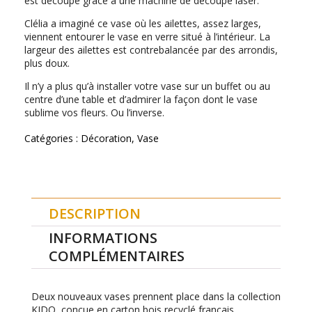
est découpé grâce à une machine de découpe laser.
Clélia a imaginé ce vase où les ailettes, assez larges,
viennent entourer le vase en verre situé à l’intérieur. La
largeur des ailettes est contrebalancée par des arrondis,
plus doux.
Il n’y a plus qu’à installer votre vase sur un buffet ou au
centre d’une table et d’admirer la façon dont le vase
sublime vos fleurs. Ou l’inverse.
Catégories :
Décoration
,
Vase
DESCRIPTION
INFORMATIONS
COMPLÉMENTAIRES
Deux nouveaux vases prennent place dans la collection
KIDO, conçue en carton bois recyclé français.