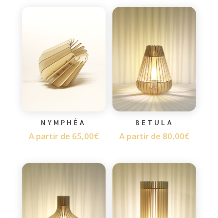
NYMPHÉA
BETULA
A partir de
65,00
€
A partir de
80,00
€