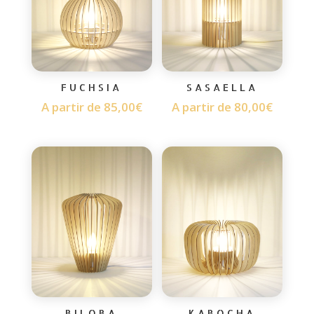
FUCHSIA
SASAELLA
A partir de
85,00
€
A partir de
80,00
€
BILOBA
KABOCHA