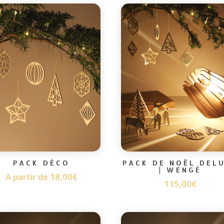
PACK DÉCO
PACK DE NOËL DEL
| WENGÉ
A partir de
18,00
€
115,00
€