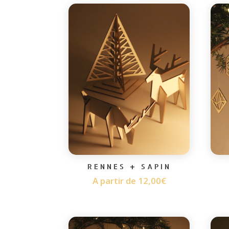
RENNES + SAPIN
A partir de
12,00
€