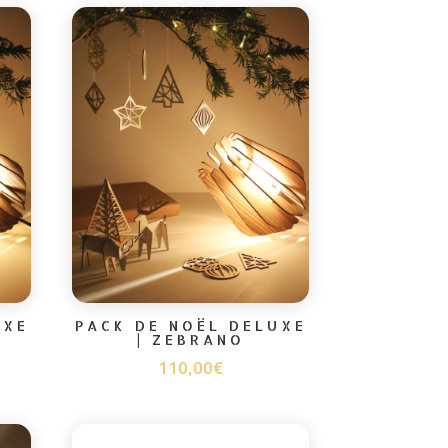
UXE
PACK DE NOËL DELUXE
| ZEBRANO
110,00
€