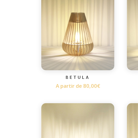
BETULA
A partir de
80,00
€