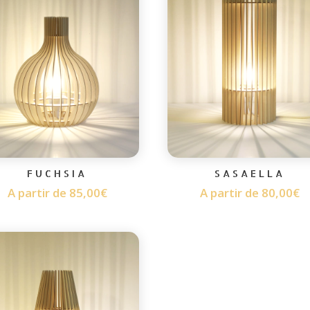
FUCHSIA
SASAELLA
A partir de
85,00
€
A partir de
80,00
€