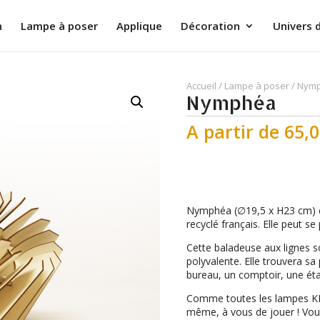
n
Lampe à poser
Applique
Décoration
Univers 
Accueil
/
Lampe à poser
/ Nym
Nymphéa
A partir de
65,
Nymphéa (∅19,5 x H23 cm) e
recyclé français. Elle peut se
Cette baladeuse aux lignes s
polyvalente. Elle trouvera sa
bureau, un comptoir, une ét
Comme toutes les lampes KI
même, à vous de jouer ! Vou