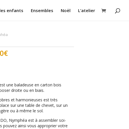
des enfants
Ensembles
Noël
L’atelier
phéa
00
€
st une baladeuse en carton bois
 poser droite ou en biais.
obres et harmonieuses est très
 place sur une table de chevet, sur un
agère ou à même le sol.
DO, Nymphéa est à assembler soi-
s pouvez ainsi vous approprier votre